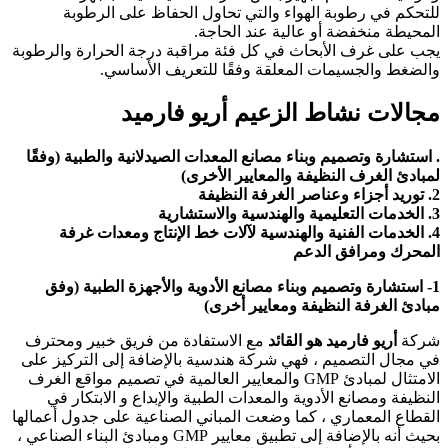
للتحكم في رطوبة الهواء والتي تحاول الحفاظ على الرطوبة
المحيطة منخفضة أو عالية عند الحاجة.
يجب على غرف الأبحاث في كل فئة مراقبة درجة الحرارة والرطوبة
والضغط والجسيمات المعلقة وفقًا للتعريف الأساسي.
مجالات نشاط الزعيم أريو فارميد
. استشارة وتصميم وبناء مصانع المعدات الصيدلانية والطبية (وفقًا
لمبادئ الغرف النظيفة والمعايير الأخرى)
2. توريد أجزاء وعناصر الغرفة النظيفة
3. الخدمات التعليمية والهندسية والاستشارية
4. الخدمات الفنية والهندسية لآلات خط الإنتاج ومعدات غرفة
المحرك ومرافق الدعم
1- استشارة وتصميم وبناء مصانع الأدوية والأجهزة الطبية (وفق
مبادئ الغرفة النظيفة ومعايير أخرى)
شركة
أريو فارميد هو القائد
مع الاستفادة من فريق خبير ومحترف
في مجال التصميم ، فهي شركة هندسية بالإضافة إلى التركيز على
الامتثال لمبادئ GMP والمعايير العالمية في تصميم مواقع الغرف
النظيفة ومصانع الأدوية والمعدات الطبية والإبداع و الابتكار في
القطاع المعماري ، كما وضعت المباني الصناعية على جدول أعمالها
بحيث أنه بالإضافة إلى تطبيق معايير GMP ومبادئ البناء الصناعي ،