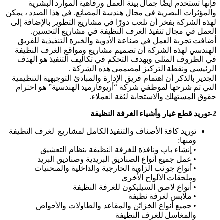
فإنها تستخدم أيضًا جمال بيئة العمل ورفاهية الموارد البشرية
والمؤثرات البصرية في مجال هندسة المصانع. في هذا الصدد ، يمكن
لهذه الشركة بفخر أن تلعب دورًا في مشاريع التطوير بالإضافة إلى
العمل في مجال تنفيذ الغرف النظيفة في مشاريع التحسين.
أضافت تجربة العمل في صناعة الأدوية والخبرة التنفيذية للفريق
الهندسي لهذه الشركة أن تصميم مشاريع ومواقع الغرف النظيفة
في الظروف المثلى وبهدف التحكم في تكاليف التنفيذ هو الهدف
الرئيسي ونقطة التركيز لمصممي هذه الشركة .
الجدير بالذكر أن اهتمام فريق الإدارة والمبادئ التوجيهية التنظيمية
التي تم شرحها لموظفي شركة “أريوفارميد الهندسية” هو احترام
حقوق المستهلك والاستجابة لثقة العملاء.
2-توريد قطع غيار وأشياء الغرفة النظيفة
توريد كافة الأصناف والتنفيذ الكامل لمشاريع الغرف النظيفة
ومنها:
• إنشاء باب ونافذة للغرفة النظيفة بنظام التعشيق
• عمل جميع أنواع الصناديق البريدية وصناديق البريد
• أنواع جوانب الزاوية الخارجية والداخلية والمنحنيات
وملحقات الألواح الأخرى
• أنواع لاصق السيليكون للغرفة النظيفة
• ملابس لغرفة نظيفة
• جميع أنواع الخزائن والمقاعد والطاولات والأحواض
والمغاسل للغرف النظيفة