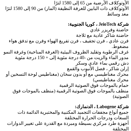
الأوتوكلاف الأرضية من 65 إلى 1580 لترًا
الأوتوكلاف ذات البابين للغرفة النظيفة (المار) من 90 إلى 1580 لترًا
معد وسائط
شركة JeioTech ، كوريا الجنوبية:
حاضنة وفريزر عادي
حاضنة شاكر عادية مع ثلاجة
فرن عادي ، فرن تجفيف ، فرن تفريغ الهواء وفرن مع تدفق هواء
مضغوط.
غرف الرطوبة وتقليد الظروف البيئية (الغرفة المناخية) وغرفة النمو
مدور الماء والزيت من -40 درجة مئوية إلى + 150 درجة مئوية
دش رقمي بماء عادي وسكر
إرلن شاكر ، فصل الأنبوب والقمع
محرك مغناطيسي مع أو بدون سخان (مغناطيس لوحة التسخين أو
محرك مغناطيسي)
حمام بالموجات فوق الصوتية الرقمية
منظف ​​بالموجات فوق الصوتية الرقمية (منظف بالموجات فوق
الصوتية)
شركة Labogene ، الدنمارك:
جميع أنواع مجففات التجميد المكتبية والمختبرية الدائمة ذات
السعات ودرجات الحرارة المختلفة
أجهزة طرد مركزي بسيطة ومبردة مع القدرة على تغيير الدوارات
المختلفة