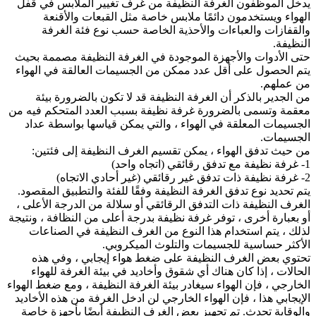
يدخل الموظفون الغرفة النظيفة من غرف تغيير الملابس في قفل
الهواء ويستخدمون دائمًا ملابس خاصة مثل القبعات والأقنعة
والقفازات والعباءات والأحذية الخاصة حسب نوع فئة الغرفة
النظيفة.
حتى الأدوات والأجهزة الموجودة في الغرفة النظيفة مصممة بحيث
يتم الحصول على أقل عدد ممكن من الجسيمات العالقة في الهواء
من عملهم.
من الجدير بالذكر أن الغرفة النظيفة قد لا تكون بالضرورة بيئة
معقمة وتسمى بالضرورة غرفة نظيفة بسبب العدد المتحكم فيه من
الجسيمات المعلقة في الهواء ، والتي يمكن قياسها بواسطة عداد
الجسيمات.
من حيث تدفق الهواء ، يمكن تقسيم الغرف النظيفة إلى فئتين:
1- غرفة نظيفة مع تدفق رقائقي (اتجاه واحد)
2- غرفة نظيفة ذات تدفق غير رقائقي (غير أحادي الاتجاه)
يتم تحديد نوع تدفق الغرفة النظيفة وفقًا للفئة والتطبيق المقصود.
الغرف النظيفة ذات التدفق الرقائقي أو سلالة من الدرجة الأعلى ،
أو بعبارة أخرى ، توفر غرفة نظيفة بدرجة أعلى من النظافة ، ونتيجة
لذلك ، يتم استخدام هذا النوع من الغرف النظيفة في الصناعات
الأكثر حساسية للجسيمات والتلوث الميكروبي.
تحتوي بعض الغرف النظيفة على ضغط هواء إيجابي ، وفي هذه
الحالات ، إذا كان هناك أي شقوق وأخاديد في بيئة الغرفة للهواء
الخارجي ، فإن الهواء سيغادر بيئة الغرفة النظيفة ، ومع ضغط الهواء
الإيجابي هذا ، فإن الهواء الخارجي لن ادخل الغرفة من هذه الأخاديد
والوقاية تحدث. تم تجهيز بعض الغرف النظيفة أيضًا بأجهزة خاصة