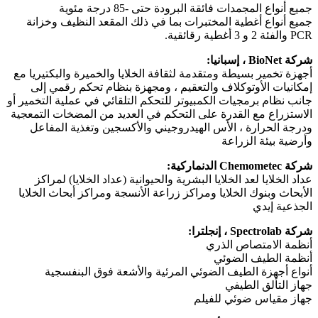
جميع أنواع المجمدات فائقة البرودة حتى -85 درجة مئوية
جميع أنواع أغطية المختبرات بما في ذلك المقعد النظيف وخزانة
PCR والفئة 2 و 3 أغطية رقائقية.
شركة BioNet ، إسبانيا:
أجهزة تخمير بسيطة ومتقدمة لثقافة الخلايا والخميرة والبكتيريا مع
إمكانيات الأوتوكلاف والتعقيم ، ومجهزة بنظام تحكم رقمي إلى
جانب نظام برمجيات الكمبيوتر للتحكم التلقائي في عملية التخمير أو
الاستزراع مع القدرة على التحكم في العديد من المضخات التمعجية
ودرجة الحرارة ، الأس الهيدروجيني والأكسجين وتغذية المفاعل
وأرضية بيئة الزراعة
شركة Chemometec الدنماركية:
عداد الخلايا لعد الخلايا البشرية والحيوانية (عداد الخلايا) لمراكز
الأبحاث وبنوك الخلايا ومراكز زراعة الأنسجة ومراكز أبحاث الخلايا
الجذعية إيدي
شركة Spectrolab ، إنجلترا:
أنظمة الامتصاص الذري
أنظمة الطيف الضوئي
أنواع أجهزة الطيف الضوئي المرئية والأشعة فوق البنفسجية
جهاز التألق الطيفي
جهاز مقياس ضوئي للفيلم