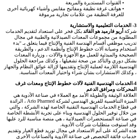
• القنوات المستديرة والمربعة
• هواتف غرفة نظيفة ومفاتيح مقابس وأشياء كهربائية أخرى
للغرفة النظيفة من علامات تجارية مرموقة
3- الخدمات التعليمية والاستشارية
شركة
أريو فارميد هو القائد
بكل فخر على استعداد لتقديم الخدمات
المطلوبة من مجموعات المعدات الصيدلانية والطبية في مجال
تدريب موظفي أقسام الهندسة الفنية والإنتاج فيما يتعلق بـ “بدء
استخدام وصيانة آلات خطوط الإنتاج وأنظمة الدعم ، والطريقة
الصحيحة والمبدئية للعمل مع الأجهزة والآلات ، وزيارة المعدات
بشكل دوري والتأكد من صحة تشغيلها ، وكذلك مراجعة الحلول
الهندسية اللازمة لعملية الإنتاج وتقديمها لإزالة عوائق النظام والجهاز
، وكذلك الاستشارات بشأن شراء واختيار المعدات المناسبة.
4-الخدمات الهندسية الفنية لآلات خطوط الإنتاج ومعدات غرف
المحركات ومرافق الدعم
العلاقة الوثيقة والطويلة الأمد مع العملاء في صناعة الأدوية هي
الميزة التنافسية للفريق الهندسي لشركة Ario Pharmed ، الرائدة
في قطاع الخدمات الهندسية التقنية الخاصة لهذه الشركة ، والتي
من خلال توفير الحلول الهندسية وبناء على تجربة الأنشطة الخاصة
في صناعة المستحضرات الصيدلانية ، هي منصة مناسبة للرد عليها
وقد استوفت متطلبات شركات الأدوية.
هذه الشركة على أتم الاستعداد في مجال توريد قطع الغيار وتقديم
خدمات فائقة التخصص في صناعة الأدوية والصناعات الأخرى