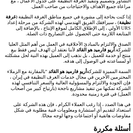
التشاور وتصميم وتنفيذ الغرفة النظيفة على جدول الأعمال ، مع
مراعاة جميع الأهداف والاحتياجات من صاحب العمل.
إذا كنت بحاجة إلى مشورة في جميع مناطق الغرفة النظيفة (
غرفة
نظيفة
) ، سيرافقك الفريق الهندسي لهذه الشركة من مرحلة إعداد
URS الأولي ، إلى الإطلاق الكامل لموقع الإنتاج ، بالإضافة إلى
المتابعة اللازمة حتى الحصول على التصاريح ذات الصلة.
الصدق والالتزام بالمبادئ الأخلاقية في العمل من أهم المثل العليا
للشركة.
أريو فارميد هو القائد
لأننا نعتقد أن الهدف ليس فقط بيع
منتج أو خدمة للعميل ، بل نذهب إلى العميل بهذه النية لحل مشكلته
أو لمساعدته في الوصول إلى هدفه.
السمة المميزة للشركة
أريو فارميد هو القائد
“بالمقارنة مع الزملاء
المحترمين الآخرين في مجال خدمات الغرف النظيفة في إيران ،
فإن الجودة والالتزام والمسؤولية العالية والسعر التنافسي لهذه
الشركة تمكنها من تنفيذ مشاريع ناجحة (بارتياح كبير من أصحاب
العمل) في فترة زمنية محدودة.
في هذا الصدد ، إذا رغب العملاء الكرام ، فإن هذه الشركة على
استعداد لتقديم أي استشارة ومعلومات فنية مطلوبة في شكل
مفاوضات هاتفية أو اجتماعات وجهاً لوجه مجانًا.
أسئلة مكررة