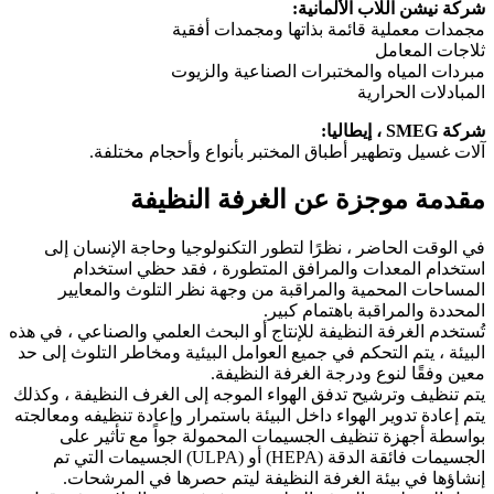
شركة نيشن اللاب الألمانية:
مجمدات معملية قائمة بذاتها ومجمدات أفقية
ثلاجات المعامل
مبردات المياه والمختبرات الصناعية والزيوت
المبادلات الحرارية
شركة SMEG ، إيطاليا:
آلات غسيل وتطهير أطباق المختبر بأنواع وأحجام مختلفة.
مقدمة موجزة عن الغرفة النظيفة
في الوقت الحاضر ، نظرًا لتطور التكنولوجيا وحاجة الإنسان إلى
استخدام المعدات والمرافق المتطورة ، فقد حظي استخدام
المساحات المحمية والمراقبة من وجهة نظر التلوث والمعايير
المحددة والمراقبة باهتمام كبير.
تُستخدم الغرفة النظيفة للإنتاج أو البحث العلمي والصناعي ، في هذه
البيئة ، يتم التحكم في جميع العوامل البيئية ومخاطر التلوث إلى حد
معين وفقًا لنوع ودرجة الغرفة النظيفة.
يتم تنظيف وترشيح تدفق الهواء الموجه إلى الغرف النظيفة ، وكذلك
يتم إعادة تدوير الهواء داخل البيئة باستمرار وإعادة تنظيفه ومعالجته
بواسطة أجهزة تنظيف الجسيمات المحمولة جواً مع تأثير على
الجسيمات فائقة الدقة (HEPA) أو (ULPA) الجسيمات التي تم
إنشاؤها في بيئة الغرفة النظيفة ليتم حصرها في المرشحات.