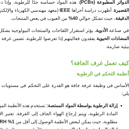
لدوائر المطبوعة (PCBs)
. هذه المواد حساسة جدًا للرطوبة، وإذا 
لقصيرة
. أظهرت دراسة أجراها
IEEE
(معهد مهندسي الكهرباء والإلكت
الدقيقة
، حيث تشكل حوالي
40%
من العيوب في بعض المنتجات.
ي صناعة
الأدوية
، يؤثر استقرار اللقاحات والمنتجات البيولوجية بش
لمضادات الحيوية
يفقدون فعاليتهم إذا تعرضوا للرطوبة. تضمن غرفة
بيئية صارمة.
كيف تعمل غرف الجافة؟
أنظمة التحكم في الرطوبة
لأساس في وظيفة غرفة جافة هو القدرة على التحكم في مستويات الر
يلي:
إزالة الرطوبة بواسطة المواد الممتصة:
تستخدم هذه الأنظمة المواد
المادة الرطوبة، ويتم إرجاع الهواء الجاف إلى الغرفة. تعتبر
مطلوبة، حيث يمكن لبعض الأنظمة الوصول إلى أقل من
1% RH