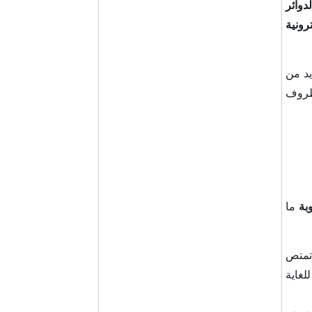
لدوائر
ترونية
د من
ظروف
بة
ما
 تمتص
لغاية