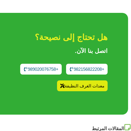
هل تحتاج إلى نصيحة؟
اتصل بنا الآن.
+989020076758
+982156822208
معدات الغرف النظيفة
المقالات المرتبط