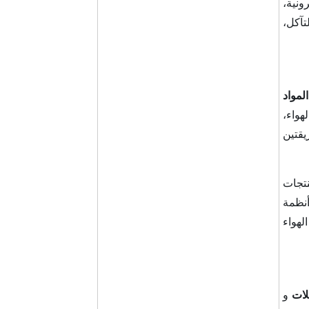
ونية،
تآكل،
المواد
هواء،
يقتين
نتجات
أنظمة
لهواء
لات
و