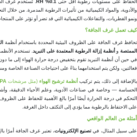
لحفاظ على مستويات رطوبة أقل حتى
0.1% RH
. تُستخدم غرف الج
والأدوية، والمواد الكيميائية من تأثيرات الرطوبة المدمرة. من خلال ا
ونمو الفطريات، والتفاعلات الكيميائية التي قد تضر أو تؤثر على المنتج
كيف تعمل غرف الجافة؟
حافظ غرف الجافة على الظروف البيئية المحددة باستخدام أنظمة
ال
لممتصة
و
أنظمة إزالة الرطوبة المعتمدة على التبريد
. تستخدم الأنظمة
في حين أن أنظمة التبريد تقوم بتخفيض درجة حرارة الهواء إلى ما دون ن
فعالتين، ولكن يتم استخدامهما بناءً على احتياجات الصناعة الخاصة و
الإضافة إلى ذلك، يتم تركيب
أنظمة ترشيح الهواء
(مثل مرشحات
PA
الحساسة — وخاصة في صناعات الأدوية، وعلم الأحياء الدقيقة، وأشبا
التحكم في درجة الحرارة أيضًا أمرًا بالغ الأهمية للحفاظ على الظرو
على الاحتفاظ بالرطوبة مما يؤدي إلى التكثف داخل الغرفة.
أمثلة من العالم الواقعي
لى سبيل المثال، في
تصنيع الإلكترونيات
، تعتبر غرف الجافة أمرًا ب