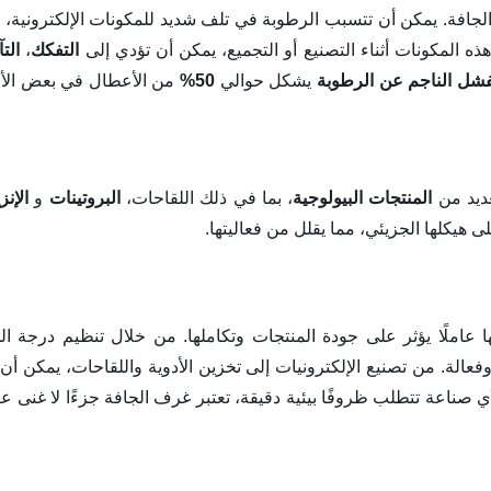
جافة. يمكن أن تتسبب الرطوبة في تلف شديد للمكونات الإلكترونية،
ذه المكونات أثناء التصنيع أو التجميع، يمكن أن تؤدي إلى
التفكك
،
الت
فشل الناجم عن الرطوبة
يشكل حوالي
50%
من الأعطال في بعض الأج
عديد من
المنتجات البيولوجية
، بما في ذلك اللقاحات،
البروتينات
و
الإن
هيكلها الجزيئي، مما يقلل من فعاليتها.
عاملًا يؤثر على جودة المنتجات وتكاملها. من خلال تنظيم درجة ال
لة. من تصنيع الإلكترونيات إلى تخزين الأدوية واللقاحات، يمكن أن
لأي صناعة تتطلب ظروفًا بيئية دقيقة، تعتبر غرف الجافة جزءًا لا غنى ع