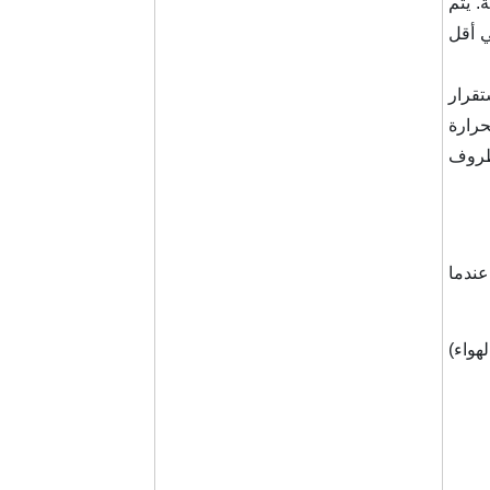
. يتم
 أقل
تقرار
حرارة
لظروف
عندما
لهواء)