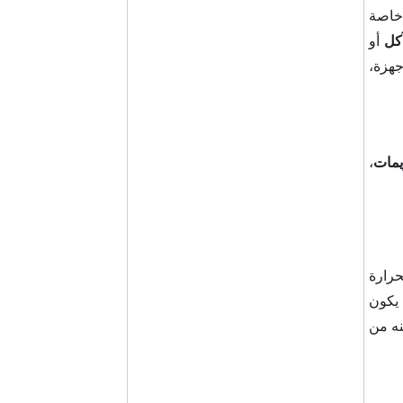
 خاصة
آكل
أو
هزة،
زيمات
،
حرارة
 يكون
نه من