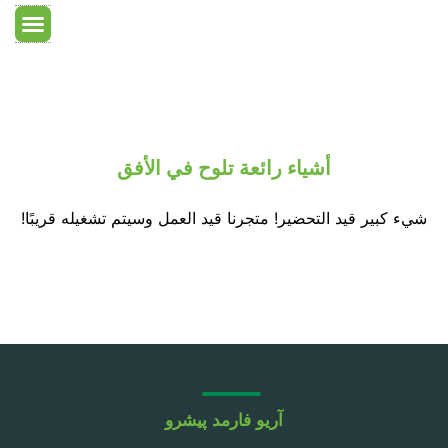
معلومات عنا
غرفة جافة
معدات الغرف الن
الصفحة الرئ
أشياء رائعة تلوح في الأفق
شيء كبير قيد التحضير! متجرنا قيد العمل وسيتم تشغيله قريبًا!
آریو فارمد پیشرو