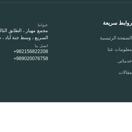
روابط سريعة
عنواننا
السريع ، وسط جنة آباد ، 
الصفحة الرئيسية
اتصل بنا
معلومات عنا
982156822208+
989020076758+
خدماتی
مقالات