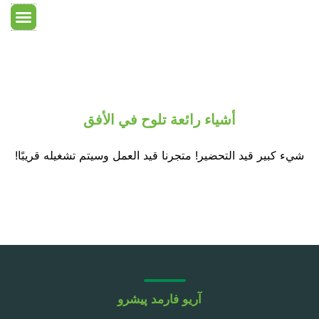
معلومات عنا
غرفة جافة
معدات الغرف الن
الصفحة الرئ
أشياء رائعة تلوح في الأفق
شيء كبير قيد التحضير! متجرنا قيد العمل وسيتم تشغيله قريبًا!
آریو فارمد پیشرو