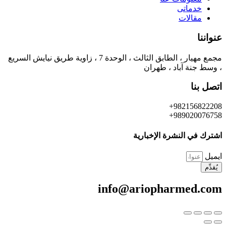
خدماتی
مقالات
عنواننا
مجمع مهيار ، الطابق الثالث ، الوحدة 7 ، زاوية طريق نيايش السريع
، وسط جنة آباد ، طهران
اتصل بنا
982156822208+
989020076758+
اشترك في النشرة الإخبارية
ایمیل
يُقدِّم
info@ariopharmed.com