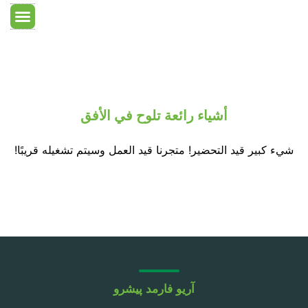
معلومات عنا
غرفة جافة
معدات الغرف الن
الصفحة الرئ
أشياء رائعة تلوح في الأفق
شيء كبير قيد التحضير! متجرنا قيد العمل وسيتم تشغيله قريبًا!
آریو فارمد پیشرو