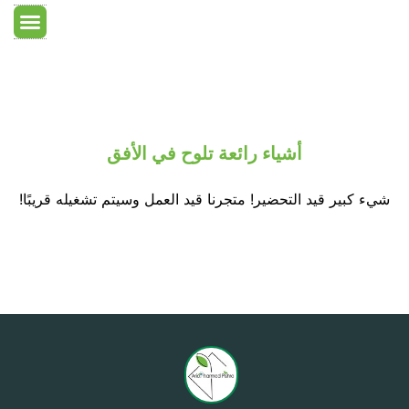
معلومات عنا
غرفة جافة
معدات الغرف الن
الصفحة الرئ
أشياء رائعة تلوح في الأفق
شيء كبير قيد التحضير! متجرنا قيد العمل وسيتم تشغيله قريبًا!